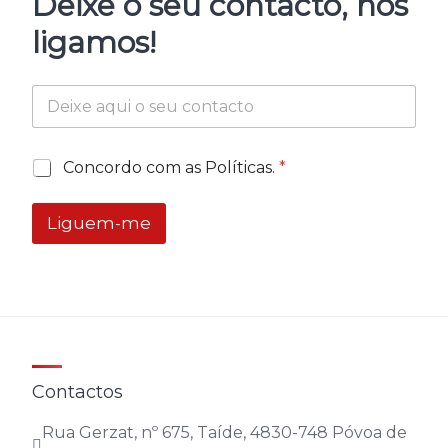
Deixe o seu contacto, nós
ligamos!
C
R
o
G
n
P
t
D
A
Concordo com as Políticas.
*
a
C
c
c
o
o
t
n
Liguem-me
r
o
t
d
a
o
c
R
t
G
o
P
A
D
c
*
o
r
Contactos
d
o
Rua Gerzat, nº 675, Taíde, 4830-748 Póvoa de