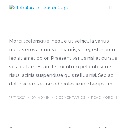
Tips for renting a
Skip
to
house
content
Morbi scelerisque, neque ut vehicula varius,
IDEAS
TIPS
metus eros accumsan mauris, vel egestas arcu
leo sit amet dolor. Praesent varius nisl at cursus
vestibulum. Etiam fermentum pellentesque
risus lacinia suspendisse quis tellus nisi. Sed ac
dolor ac eros euismod molestie in vitae ipsum.
Top home office
17/11/2021
BY ADMIN
3 COMENTÁRIOS
READ MORE
ideas