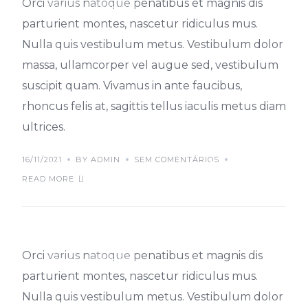
Orci varius natoque penatibus et magnis dis
TIPS
TRENDS
parturient montes, nascetur ridiculus mus.
Nulla quis vestibulum metus. Vestibulum dolor
massa, ullamcorper vel augue sed, vestibulum
suscipit quam. Vivamus in ante faucibus,
rhoncus felis at, sagittis tellus iaculis metus diam
ultrices.
16/11/2021
BY ADMIN
SEM COMENTÁRIOS
Class aptent taciti id
READ MORE
sociosqu
Orci varius natoque penatibus et magnis dis
TIPS
TRENDS
parturient montes, nascetur ridiculus mus.
Nulla quis vestibulum metus. Vestibulum dolor