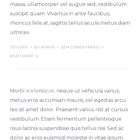
massa, ullamcorper vel augue sed, vestibulum
suscipit quam. Vivamus in ante faucibus,
rhoncus felis at, sagittis tellus iaculis metus diam
ultrices.
13/11/2021
BY ADMIN
SEM COMENTÁRIOS
Orci varius natoque
READ MORE
penatibus
Morbi scelerisque, neque ut vehicula varius,
IDEAS
TIPS
metus eros accumsan mauris, vel egestas arcu
leo sit amet dolor. Praesent varius nisl at cursus
vestibulum. Etiam fermentum pellentesque
risus lacinia suspendisse quis tellus nisi. Sed ac
dolor ac eros euismod molestie in vitae ipsum.