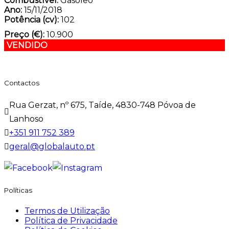
Combustível:
Gasóleo
Ano:
15/11/2018
Potência (cv):
102
Preço (€):
10.900
VENDIDO
Contactos
Rua Gerzat, nº 675, Taíde, 4830-748 Póvoa de
Lanhoso
+351 911 752 389
geral@globalauto.pt
Políticas
Termos de Utilização
Política de Privacidade