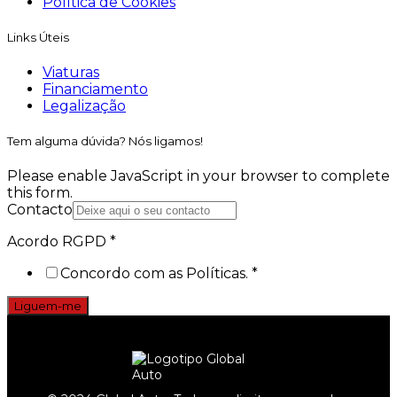
Política de Cookies
Links Úteis
Viaturas
Financiamento
Legalização
Tem alguma dúvida? Nós ligamos!
Please enable JavaScript in your browser to complete
this form.
Contacto
Acordo
Acordo RGPD
*
Contacto
Concordo com as Políticas.
*
RGPD
Liguem-me