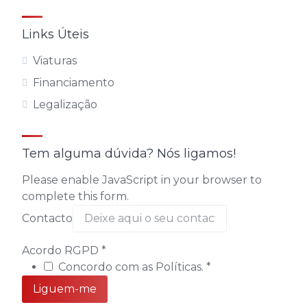
Links Úteis
Viaturas
Financiamento
Legalização
Tem alguma dúvida? Nós ligamos!
Please enable JavaScript in your browser to
complete this form.
RGPD
Contacto
Acordo
Contacto
Acordo RGPD
*
Concordo com as Políticas.
*
Liguem-me