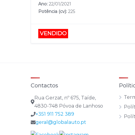
Ano:
22/01/2021
Potência (cv):
225
VENDIDO
Contactos
Políti
Term
Rua Gerzat, nº 675, Taíde,
4830-748 Póvoa de Lanhoso
Polí
+351 911 752 389
Polí
geral@globalauto.pt