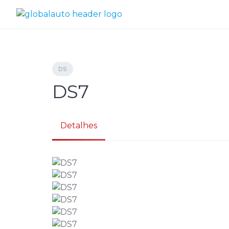
Skip
to
content
DS
DS7
Detalhes