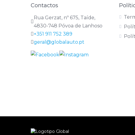
Contactos
Políti
Term
Rua Gerzat, nº 675, Taíde,
4830-748 Póvoa de Lanhoso
Polí
+351 911 752 389
Polí
geral@globalauto.pt