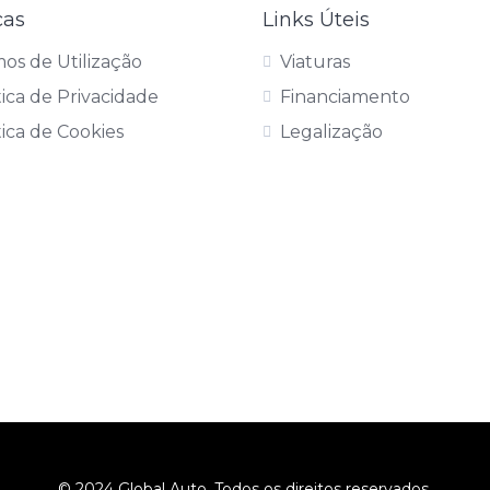
cas
Links Úteis
os de Utilização
Viaturas
tica de Privacidade
Financiamento
tica de Cookies
Legalização
© 2024 Global Auto. Todos os direitos reservados.