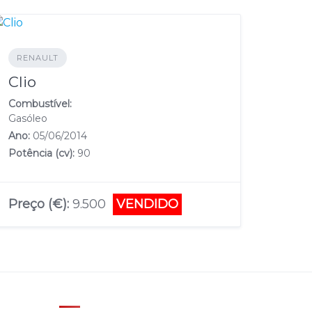
RENAULT
Clio
Combustível:
Gasóleo
Ano:
05/06/2014
Potência (cv):
90
Preço (€):
9.500
VENDIDO